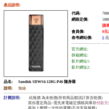
產品說明:
代碼:
788
網路定價:
188
請
會員價:
0
元
叁考網站價:
0
元
官方網址:
拆箱網址:
影片網址1:
影片網址2:
品名:
Sandisk SDWS4-128G-P46 隨身碟
說明:
無線
計費說明:
此報價 為未稅價(所有商品都須計算含稅價)
當你選定商品~需先來電確定價格與庫存
付款方
再加上整體一次性的運費(不含安裝服務)