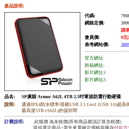
產品說明:
代碼:
790
網路定價:
389
請
會員價:
0
元
叁考網站價:
380
官方網址:
拆箱網址:
影片網址1:
影片網址2:
品名:
SP廣穎 Armor A62L 4TB 2.5吋軍規防震行動硬碟
說明:
通過IPX4防水標準/搭載USB 3.1 Gen1 (USB 3.0)
最高達5TB (A62L)的儲存間
計費說明:
此報價 為未稅價(所有商品都須計算含稅價)
當你選定商品~需先來電確定價格與庫存
付款方