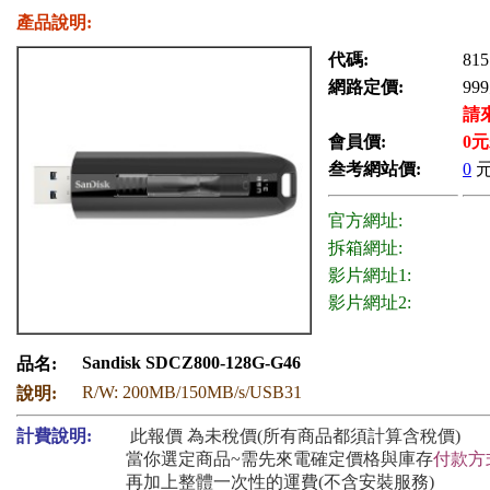
產品說明:
代碼:
815
網路定價:
999
請
會員價:
0
元
叁考網站價:
0
官方網址:
拆箱網址:
影片網址1:
影片網址2:
Sandisk SDCZ800-128G-G46
品名:
R/W: 200MB/150MB/s/USB31
說明:
計費說明:
此報價 為未稅價(所有商品都須計算含稅價)
當你選定商品~需先來電確定價格與庫存
付款方
再加上整體一次性的運費(不含安裝服務)