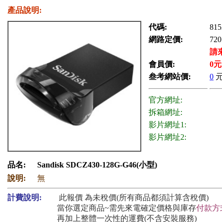
產品說明:
代碼:
815
網路定價:
720
請
會員價:
0
元
叁考網站價:
0
官方網址:
拆箱網址:
影片網址1:
影片網址2:
品名:
Sandisk SDCZ430-128G-G46(小型)
說明:
無
計費說明:
此報價 為未稅價(所有商品都須計算含稅價)
當你選定商品~需先來電確定價格與庫存
付款方
再加上整體一次性的運費(不含安裝服務)