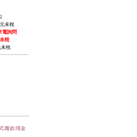
2
元未稅
來電詢問
未稅
元未稅
式:匯款/現金