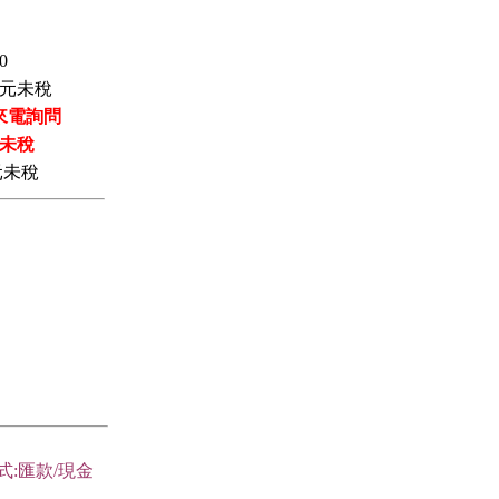
0
元未稅
來電詢問
未稅
元未稅
式:匯款/現金