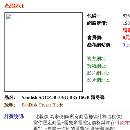
產品說明:
代碼:
826
網路定價:
198
請
會員價:
0
元
叁考網站價:
0
官方網址:
拆箱網址:
影片網址1:
影片網址2:
品名:
Sandisk SDCZ50-016G-B35 16GB 隨身碟
SanDisk Cruzer Blade
說明:
計費說明:
此報價 為未稅價(所有商品都須計算含稅價)
當你選定商品~需先來電確定價格與庫存
付款方
再加上整體一次性的運費(不含安裝服務)