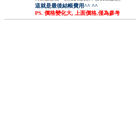
這就是最後結帳費用^^ ^^
PS. 價格變化大, 上面價格,僅為參考