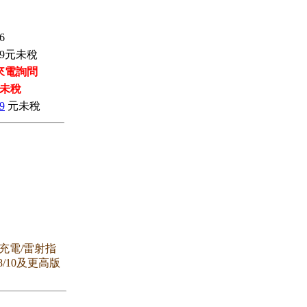
6
9
元未稅
來電詢問
未稅
9
元未稅
充電/雷射指
8/10及更高版