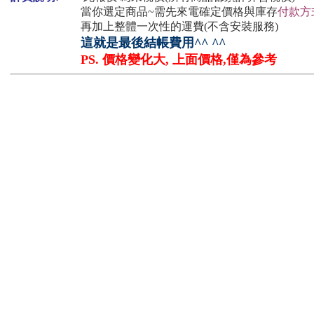
當你選定商品~需先來電確定價格與庫存
付款方
再加上整體一次性的運費(不含安裝服務)
這就是最後結帳費用^^ ^^
PS. 價格變化大, 上面價格,僅為參考