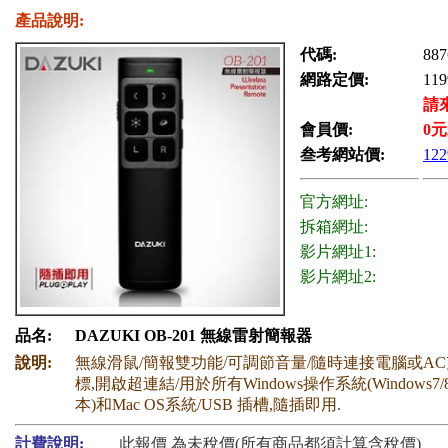
產品說明:
代碼:
887
網路定價:
119
請
會員價:
0
元
叁考網站價:
122
官方網址:
拆箱網址:
影片網址1:
影片網址2:
品名:
DAZUKI OB-201 無線雷射簡報器
說明:
無線滑鼠/簡報雙功能/可調節音量/隨時連接電腦或AC
標,開啟超連結/用於所有Windows操作系統(Windows7/
本)和Mac OS系統/USB 插槽,隨插即用.
計費說明:
此報價 為未稅價(所有商品都須計算含稅價)