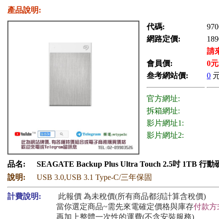
產品說明:
代碼:
970
網路定價:
189
請
會員價:
0
元
叁考網站價:
0
官方網址:
拆箱網址:
影片網址1:
影片網址2:
品名:
SEAGATE Backup Plus Ultra Touch 2.5吋 1TB 
說明:
USB 3.0,USB 3.1 Type-C/三年保固
計費說明:
此報價 為未稅價(所有商品都須計算含稅價)
當你選定商品~需先來電確定價格與庫存
付款方
再加上整體一次性的運費(不含安裝服務)