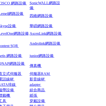
SonicWALL網路設
CISCO 網路設備
備
Lemel網路設備
四維網路設備
Skype設備
華碩網路設備
LevelOne網路設備
AscenLink網路設備
Androlink網路設備
content SQR
netis 網路設備
junior網路設備
QNAP網路設備
傳真機
直立式伺服器
伺服器RAM
電話線材
影音線材
SATA排線
adapter
磁帶設備
組合商品
標籤機
紙張
工具
穿戴設備