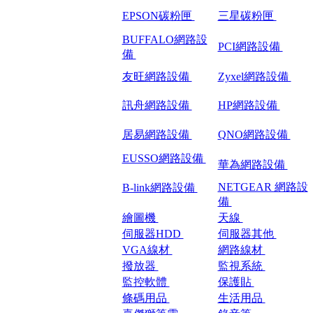
EPSON碳粉匣
三星碳粉匣
BUFFALO網路設
PCI網路設備
備
友旺網路設備
Zyxel網路設備
訊舟網路設備
HP網路設備
居易網路設備
QNO網路設備
EUSSO網路設備
華為網路設備
NETGEAR 網路設
B-link網路設備
備
繪圖機
天線
伺服器HDD
伺服器其他
VGA線材
網路線材
撥放器
監視系統
監控軟體
保護貼
條碼用品
生活用品