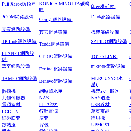
KONICA MINOLTA碳粉
Fuji Xerox碳粉匣
印表機耗材
匣
3COM網路設備
Dlink網路設備
Corega網路設備
零壹網路設備
其它網路設備
機架佈線設備
TP-Link網路設備
SAPIDO網路設備
Tenda網路設備
PLANET網路設
CERIO網路設備
TOTO LINK
備
眾至網路設備
mikrotik網路設備
Fortinet網路設備
MERCUSYS(水
TAMIO 網路設備
Benevo網路設備
星)
數據機
副廠墨水匣
機架式伺服器
其他伺服器
NAS
NAS週邊
電源線材
LPT線材
USB線材
LCD TV
行動電源
萬泰商品
鍵盤膜套
皮套
護貝機
散熱座
背包
UPMOST