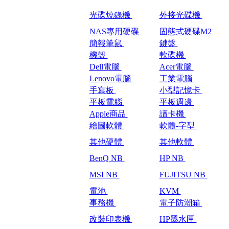
光碟燒錄機
外接光碟機
NAS專用硬碟
固態式硬碟M2
簡報筆鼠
鍵盤
機殼
軟碟機
Dell電腦
Acer電腦
Lenovo電腦
工業電腦
手寫板
小型記憶卡
平板電腦
平板週邊
Apple商品
讀卡機
繪圖軟體
軟體-字型
其他硬體
其他軟體
BenQ NB
HP NB
MSI NB
FUJITSU NB
電池
KVM
事務機
電子防潮箱
改裝印表機
HP墨水匣