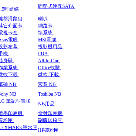
固態式硬碟SATA
2.5吋硬碟
鍵盤滑鼠組
喇叭
其它介面卡
網路卡
電視卡盒
準系統
Asus電腦
MSI電腦
投影布幕
投影機用品
手機
PDA
隨身碟
All-In-One
作業系統
Office軟體
微軟下載
微軟-下載
華碩 NB
宏碁 NB
Sony NB
Toshiba NB
LG 筆記型電腦
NB用品
噴墨印表機
雷射印表機
碳粉匣
副廠碳粉匣
LEXMARK墨水匣
HP碳粉匣