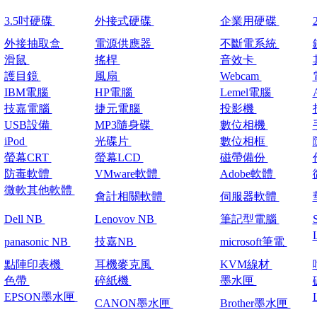
3.5吋硬碟
外接式硬碟
企業用硬碟
外接抽取盒
電源供應器
不斷電系統
滑鼠
搖桿
音效卡
護目鏡
風扇
Webcam
IBM電腦
HP電腦
Lemel電腦
技嘉電腦
捷元電腦
投影機
USB設備
MP3隨身碟
數位相機
iPod
光碟片
數位相框
螢幕CRT
螢幕LCD
磁帶備份
防毒軟體
VMware軟體
Adobe軟體
微軟其他軟體
會計相關軟體
伺服器軟體
Dell NB
Lenovov NB
筆記型電腦
panasonic NB
技嘉NB
microsoft筆電
點陣印表機
耳機麥克風
KVM線材
色帶
碎紙機
墨水匣
EPSON墨水匣
CANON墨水匣
Brother墨水匣